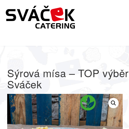
Domů
/
/
Sýrová mísa – TOP výběr z pultu Lahůdkářství Sváček
Sýrová mísa – TOP výběr 
Sváček