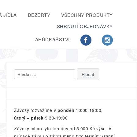
 JÍDLA
DEZERTY
VŠECHNY PRODUKTY
SHRNUTÍ OBJEDNÁVKY
LAHŮDKÁŘSTVÍ
Vyhledávání
Závozy rozvážíme v
pondělí
10:00-19:00,
úterý – pátek
9:30-19:00
Závozy mimo tyto termíny od 5.000 Kč výše. V
případě zájmu o závoz mimo tyto termíny (ranní