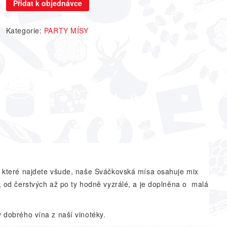
-
Přidat k objednávce
TOP
výběr
Kategorie:
PARTY MÍSY
z
pultu
Lahůdkářství
Sváček
množství
, které najdete všude, naše Sváčkovská mísa osahuje mix
, od čerstvých až po ty hodně vyzrálé, a je doplněna o malá
 dobrého vína z naší vinotéky.