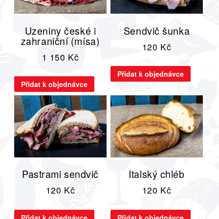
Uzeniny české i
Sendvič šunka
zahraniční (mísa)
120
Kč
1 150
Kč
Přidat k objednávce
Přidat k objednávce
Pastrami sendvič
Italský chléb
120
Kč
120
Kč
Přidat k objednávce
Přidat k objednávce