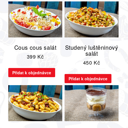
Cous cous salát
Studený luštěninový
salát
399
Kč
450
Kč
Přidat k objednávce
Přidat k objednávce