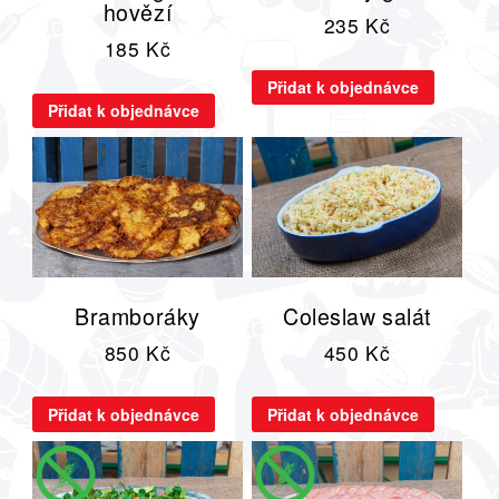
hovězí
235
Kč
185
Kč
Přidat k objednávce
Přidat k objednávce
Bramboráky
Coleslaw salát
850
Kč
450
Kč
Přidat k objednávce
Přidat k objednávce