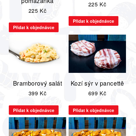
pomazánka
225
Kč
225
Kč
Přidat k objednávce
Přidat k objednávce
Bramborový salát
Kozí sýr v pancettě
399
Kč
699
Kč
Přidat k objednávce
Přidat k objednávce