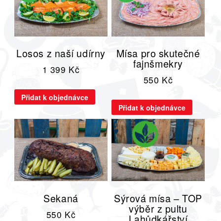
Losos z naší udírny
Mísa pro skutečné
fajnšmekry
1 399
Kč
550
Kč
Přidat k objednávce
Přidat k objednávce
Sekaná
Sýrová mísa – TOP
výběr z pultu
550
Kč
Lahůdkářství