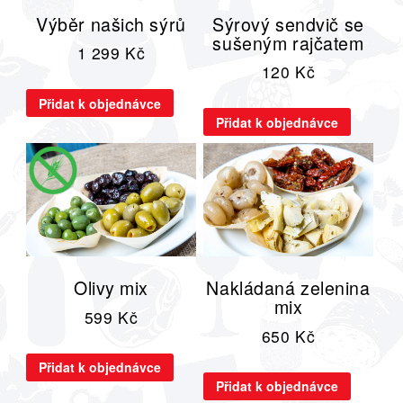
Výběr našich sýrů
Sýrový sendvič se
sušeným rajčatem
1 299
Kč
120
Kč
Přidat k objednávce
Přidat k objednávce
Olivy mix
Nakládaná zelenina
mix
599
Kč
650
Kč
Přidat k objednávce
Přidat k objednávce