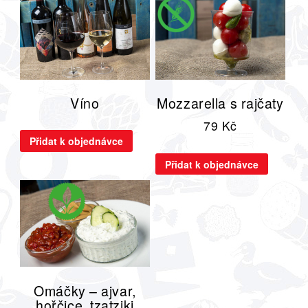
Víno
Mozzarella s rajčaty
79
Kč
Přidat k objednávce
Přidat k objednávce
Omáčky – ajvar,
hořčice, tzatziki