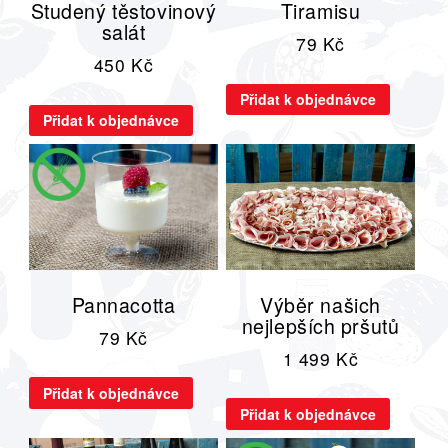
Studený těstovinový
Tiramisu
salát
79
Kč
450
Kč
Přidat k objednávce
Přidat k objednávce
Pannacotta
Výběr našich
nejlepších pršutů
79
Kč
1 499
Kč
Přidat k objednávce
Přidat k objednávce