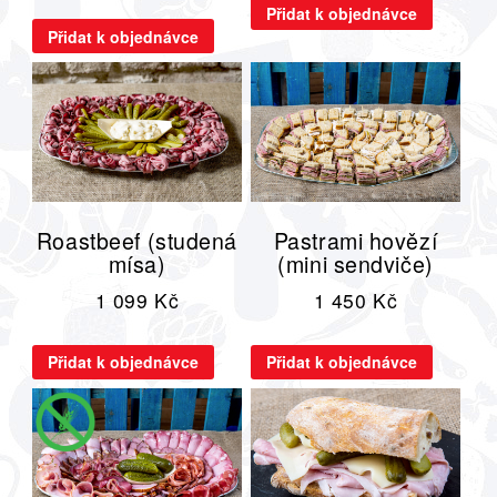
Přidat k objednávce
Přidat k objednávce
Roastbeef (studená
Pastrami hovězí
mísa)
(mini sendviče)
1 099
Kč
1 450
Kč
Přidat k objednávce
Přidat k objednávce