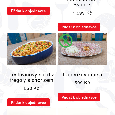
Sváček
Přidat k objednávce
1 999
Kč
Přidat k objednávce
Těstovinový salát z
Tlačenková mísa
fregoly s chorizem
599
Kč
550
Kč
Přidat k objednávce
Přidat k objednávce