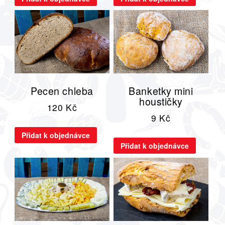
Pecen chleba
Banketky mini
houstičky
120
Kč
9
Kč
Přidat k objednávce
Přidat k objednávce