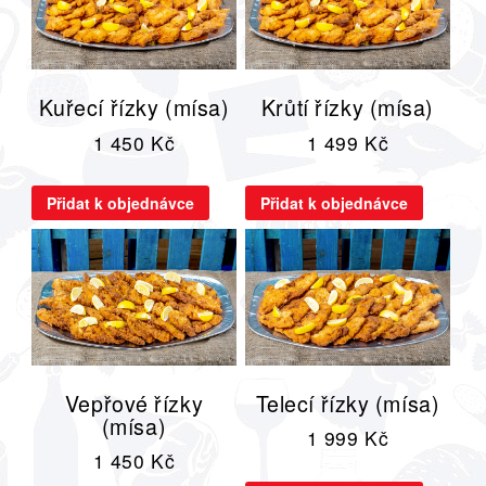
Kuřecí řízky (mísa)
Krůtí řízky (mísa)
1 450
Kč
1 499
Kč
Přidat k objednávce
Přidat k objednávce
Vepřové řízky
Telecí řízky (mísa)
(mísa)
1 999
Kč
1 450
Kč