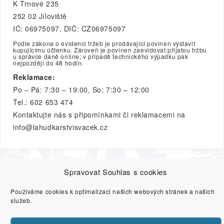
K Trnové 235
252 02 Jíloviště
IČ: 06975097, DIČ: CZ06975097
Podle zákona o evidenci tržeb je prodávající povinen vystavit
kupujícímu účtenku. Zároveň je povinen zaevidovat přijatou tržbu
u správce daně online; v případě technického výpadku pak
nejpozději do 48 hodin.
Reklamace:
Po – Pá: 7:30 – 19:00, So: 7:30 – 12:00
Tel.: 602 653 474
Kontaktujte nás s připomínkami či reklamacemi na
info@lahudkarstvisvacek.cz
Spravovat Souhlas s cookies
O nás
GRILOVÁNÍ
PARTY MÍSY
SALÁTY A
Používáme cookies k optimalizaci našich webových stránek a našich
POMAZÁNKY
HOTOVÁ JÍDLA
DEZERTY
DÁRKOVÉ
služeb.
KOŠE
VŠECHNY PRODUKTY
Reference
Doprava
Zásady ochrany osobních údajů
Kontakty