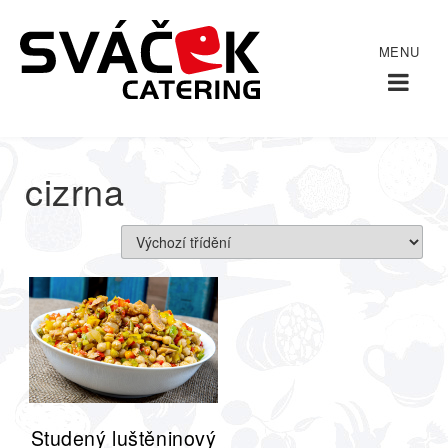
Domů
/
/
cizrna
cizrna
Studený luštěninový