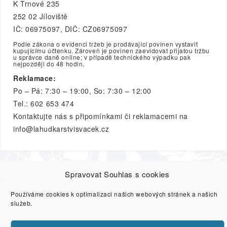
K Trnové 235
252 02 Jíloviště
IČ: 06975097, DIČ: CZ06975097
Podle zákona o evidenci tržeb je prodávající povinen vystavit
kupujícímu účtenku. Zároveň je povinen zaevidovat přijatou tržbu
u správce daně online; v případě technického výpadku pak
nejpozději do 48 hodin.
Reklamace:
Po – Pá: 7:30 – 19:00, So: 7:30 – 12:00
Tel.: 602 653 474
Kontaktujte nás s připomínkami či reklamacemi na
info@lahudkarstvisvacek.cz
Spravovat Souhlas s cookies
O nás
GRILOVÁNÍ
PARTY MÍSY
SALÁTY A
Používáme cookies k optimalizaci našich webových stránek a našich
POMAZÁNKY
HOTOVÁ JÍDLA
DEZERTY
DÁRKOVÉ
služeb.
KOŠE
VŠECHNY PRODUKTY
Reference
Doprava
Zásady ochrany osobních údajů
Kontakty