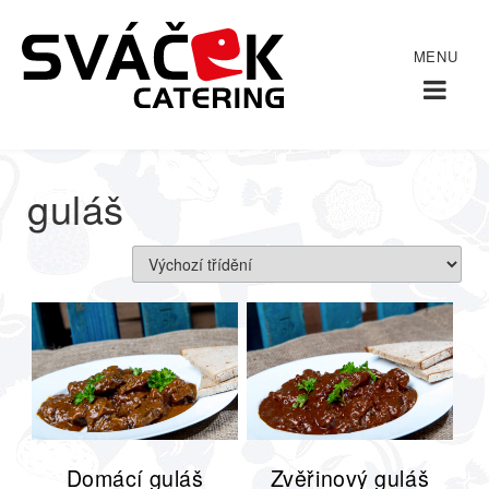
Domů
/
/
guláš
guláš
Domácí guláš
Zvěřinový guláš