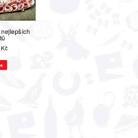
 nejlepších
tů
9
Kč
ce