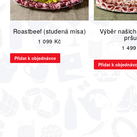
Roastbeef (studená mísa)
Výběr našich
pršu
1 099
Kč
1 49
Přidat k objednávce
Přidat k objednáv