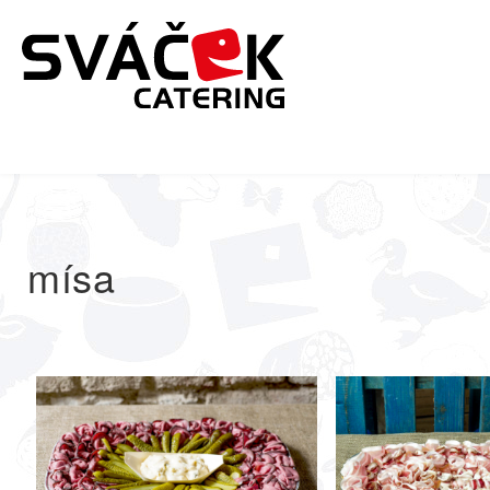
Domů
/
/
mísa
mísa