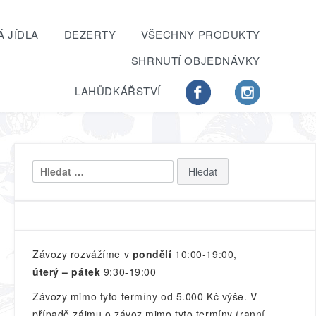
 JÍDLA
DEZERTY
VŠECHNY PRODUKTY
SHRNUTÍ OBJEDNÁVKY
LAHŮDKÁŘSTVÍ
Vyhledávání
Závozy rozvážíme v
pondělí
10:00-19:00,
úterý – pátek
9:30-19:00
Závozy mimo tyto termíny od 5.000 Kč výše. V
případě zájmu o závoz mimo tyto termíny (ranní