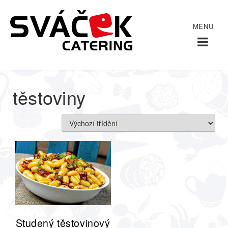
Domů
/
/
těstoviny
těstoviny
Studený těstovinový