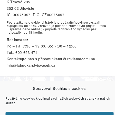
K Trnové 235
252 02 Jíloviště
IČ: 06975097, DIČ: CZ06975097
Podle zákona o evidenci tržeb je prodávající povinen vystavit
kupujícímu účtenku. Zároveň je povinen zaevidovat přijatou tržbu
u správce daně online; v případě technického výpadku pak
nejpozději do 48 hodin.
Reklamace:
Po – Pá: 7:30 – 19:00, So: 7:30 – 12:00
Tel.: 602 653 474
Kontaktujte nás s připomínkami či reklamacemi na
info@lahudkarstvisvacek.cz
Spravovat Souhlas s cookies
O nás
GRILOVÁNÍ
PARTY MÍSY
SALÁTY A
Používáme cookies k optimalizaci našich webových stránek a našich
POMAZÁNKY
HOTOVÁ JÍDLA
DEZERTY
DÁRKOVÉ
služeb.
KOŠE
VŠECHNY PRODUKTY
Reference
Doprava
Zásady ochrany osobních údajů
Kontakty